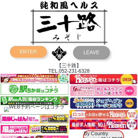
ENTER
LEAVE
【三十路】
TEL.
052-231-6328
By Country